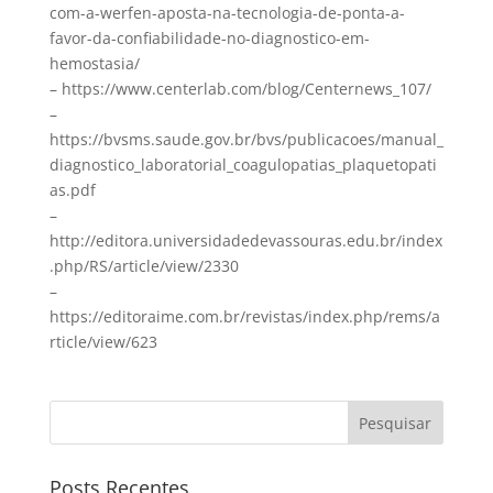
com-a-werfen-aposta-na-tecnologia-de-ponta-a-
favor-da-confiabilidade-no-diagnostico-em-
hemostasia/
– https://www.centerlab.com/blog/Centernews_107/
–
https://bvsms.saude.gov.br/bvs/publicacoes/manual_
diagnostico_laboratorial_coagulopatias_plaquetopati
as.pdf
–
http://editora.universidadedevassouras.edu.br/index
.php/RS/article/view/2330
–
https://editoraime.com.br/revistas/index.php/rems/a
rticle/view/623
Pesquisar
Posts Recentes