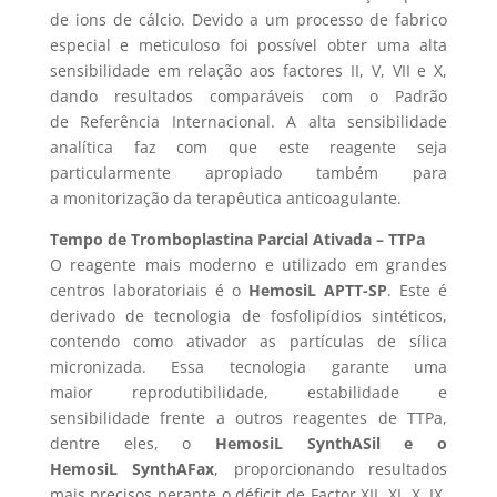
de ions de cálcio. Devido a um processo de fabrico
especial e meticuloso foi possível obter uma alta
sensibilidade em relação aos factores II, V, VII e X,
dando resultados comparáveis com o Padrão
de Referência Internacional. A alta sensibilidade
analítica faz com que este reagente seja
particularmente apropiado também para
a monitorização da terapêutica anticoagulante.
Tempo de
Tromboplastina Parcial Ativada – TTPa
O reagente mais moderno e utilizado em grandes
centros laboratoriais é o
HemosiL APTT-SP
. Este é
derivado de tecnologia de fosfolipídios sintéticos,
contendo como ativador as partículas de sílica
micronizada. Essa tecnologia garante uma
maior reprodutibilidade, estabilidade e
sensibilidade frente a outros reagentes de TTPa,
dentre eles, o
HemosiL SynthASil e o
HemosiL
SynthAFax
, proporcionando resultados
mais precisos perante o déficit de Factor XII, XI, X, IX,