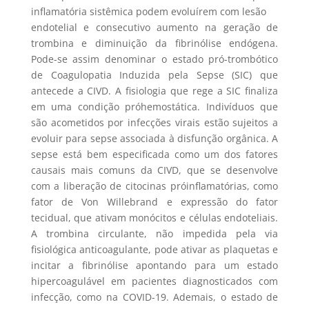
inflamatória sistêmica podem evoluírem com lesão
endotelial e consecutivo aumento na geração de
trombina e diminuição da fibrinólise endógena.
Pode-se assim denominar o estado pró-trombótico
de Coagulopatia Induzida pela Sepse (SIC) que
antecede a CIVD. A fisiologia que rege a SIC finaliza
em uma condição próhemostática. Indivíduos que
são acometidos por infecções virais estão sujeitos a
evoluir para sepse associada à disfunção orgânica. A
sepse está bem especificada como um dos fatores
causais mais comuns da CIVD, que se desenvolve
com a liberação de citocinas próinflamatórias, como
fator de Von Willebrand e expressão do fator
tecidual, que ativam monócitos e células endoteliais.
A trombina circulante, não impedida pela via
fisiológica anticoagulante, pode ativar as plaquetas e
incitar a fibrinólise apontando para um estado
hipercoagulável em pacientes diagnosticados com
infecção, como na COVID-19. Ademais, o estado de