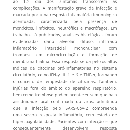
ao 12º dia dos sintomas transcorrem as
complicações. A manifestação grave da infecção é
marcada por uma resposta inflamatória imunológica
acentuada, caracterizada pela presença de
monócitos, linfócitos, neutrófilos e macrófagos. Em
trabalhos já publicados, análises histológicas foram
evidenciadas dano alveolar difuso, infiltrado
inflamatório intersticial mononuclear com
trombose em microcirculação e formação de
membrana hialina. Essa resposta se dá pelo os altos
índices de citocinas pró-inflamatórias no sistema
circulatório, como IFN-γ, IL 1 e 6 e TNF-α, formando
o conceito de tempestade de citocinas. Também,
injúrias fora do âmbito do aparelho respiratório,
bem como trombose podem acontecer sem que haja
assiduidade local confirmada do vírus, admitindo
que a infecção pelo SARS-CoV-2 compreenda
uma severa resposta inflamatória, com estado de
hipercoagulabilidade. Pacientes com infecção e que
consequentemente desenvolvem resposta