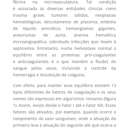
fibrina na microvasculatura. Tal condição
é associada às diversas entidades clínicas como
trauma grave, tumores sólidos, neoplasias
hematológicas, descolamento de placenta, embolia
de líquido amniótico, hemangiomas gigantes,
aneurismas de aorta, anemia hemolítica
microangiopática, sobretudo infecções que levam à
septicemia. Entretanto, numa hemostase normal o
equilíbrio entre as proteínas pró-coagulantes
e anticoagulantes é o que mantém a fluidez do
sangue pelos vasos, incluindo o controle da
hemorragia e dissolução de coágulos.
Com efeito, para manter esse equilíbrio existem 13
tipos diferentes de fatores de coagulação e os seus
nomes são expressos em algarismos romanos (figura
1). Assim, existe desde o Fator I até o Fator XIII. Esses
fatores são ativados, por exemplo, quando ocorre o
rompimento do vaso sanguíneo, onde a ativação do
primeiro leva à ativação do seguinte até que ocorra a