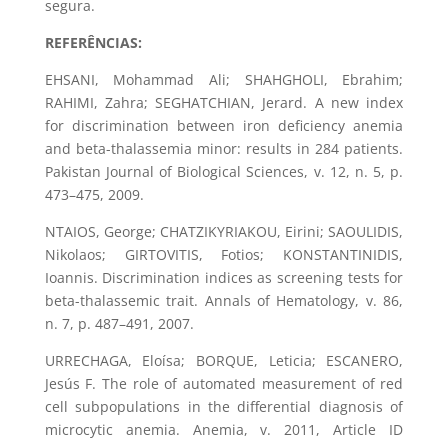
segura.
REFERÊNCIAS:
EHSANI, Mohammad Ali; SHAHGHOLI, Ebrahim;
RAHIMI, Zahra; SEGHATCHIAN, Jerard. A new index
for discrimination between iron deficiency anemia
and beta-thalassemia minor: results in 284 patients.
Pakistan Journal of Biological Sciences, v. 12, n. 5, p.
473–475, 2009.
NTAIOS, George; CHATZIKYRIAKOU, Eirini; SAOULIDIS,
Nikolaos; GIRTOVITIS, Fotios; KONSTANTINIDIS,
Ioannis. Discrimination indices as screening tests for
beta-thalassemic trait. Annals of Hematology, v. 86,
n. 7, p. 487–491, 2007.
URRECHAGA, Eloísa; BORQUE, Leticia; ESCANERO,
Jesús F. The role of automated measurement of red
cell subpopulations in the differential diagnosis of
microcytic anemia. Anemia, v. 2011, Article ID