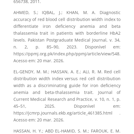
656738, 2011.
AHMED, S.; IQBAL, J.; KHAN, M. A. Diagnostic
accuracy of red blood cell distribution width index to
differentiate iron deficiency anemia and beta
thalassemia trait in patients with borderline HbA2
levels. Pakistan Postgraduate Medical Journal, v. 34,
n. 2, p. 85–90, 2023. Disponível em:
https://ppmj.org.pk/index.php/ppmj/article/view/548.
Acesso em: 20 mar. 2026.
EL-GENDY, M. M.; HASSAN, A. E.; ALI, R. M. Red cell
distribution width index versus red cell distribution
width as a discriminating guide for iron deficiency
anemia and beta-thalassemia trait. Journal of
Current Medical Research and Practice, v. 10, n. 1, p.
45–51, 2025. Disponível em:
https://jcmrp.journals.ekb.eg/article_461385.html .
Acesso em: 20 mar. 2026.
HASSAN, H. Y.; ABD EL-HAMID, S. M.; FAROUK, E. M.