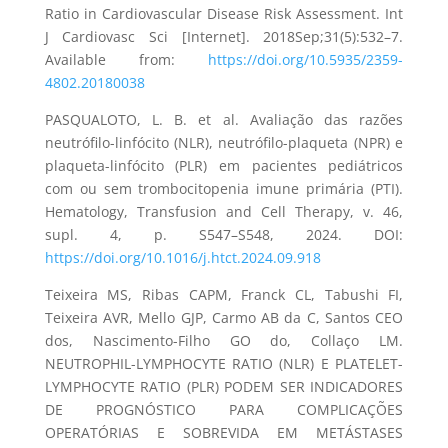
Ratio in Cardiovascular Disease Risk Assessment. Int
J Cardiovasc Sci [Internet]. 2018Sep;31(5):532–7.
Available from:
https://doi.org/10.5935/2359-
4802.20180038
PASQUALOTO, L. B. et al. Avaliação das razões
neutrófilo-linfócito (NLR), neutrófilo-plaqueta (NPR) e
plaqueta-linfócito (PLR) em pacientes pediátricos
com ou sem trombocitopenia imune primária (PTI).
Hematology, Transfusion and Cell Therapy, v. 46,
supl. 4, p. S547–S548, 2024. DOI:
https://doi.org/10.1016/j.htct.2024.09.918
Teixeira MS, Ribas CAPM, Franck CL, Tabushi FI,
Teixeira AVR, Mello GJP, Carmo AB da C, Santos CEO
dos, Nascimento-Filho GO do, Collaço LM.
NEUTROPHIL-LYMPHOCYTE RATIO (NLR) E PLATELET-
LYMPHOCYTE RATIO (PLR) PODEM SER INDICADORES
DE PROGNÓSTICO PARA COMPLICAÇÕES
OPERATÓRIAS E SOBREVIDA EM METÁSTASES