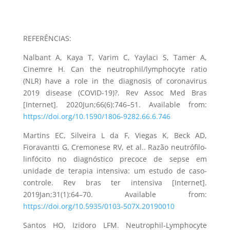
REFERÊNCIAS:
Nalbant A, Kaya T, Varim C, Yaylaci S, Tamer A,
Cinemre H. Can the neutrophil/lymphocyte ratio
(NLR) have a role in the diagnosis of coronavirus
2019 disease (COVID-19)?. Rev Assoc Med Bras
[Internet]. 2020Jun;66(6):746–51. Available from:
https://doi.org/10.1590/1806-9282.66.6.746
Martins EC, Silveira L da F, Viegas K, Beck AD,
Fioravantti G, Cremonese RV, et al.. Razão neutrófilo-
linfócito no diagnóstico precoce de sepse em
unidade de terapia intensiva: um estudo de caso-
controle. Rev bras ter intensiva [Internet].
2019Jan;31(1):64–70. Available from:
https://doi.org/10.5935/0103-507X.20190010
Santos HO, Izidoro LFM. Neutrophil-Lymphocyte