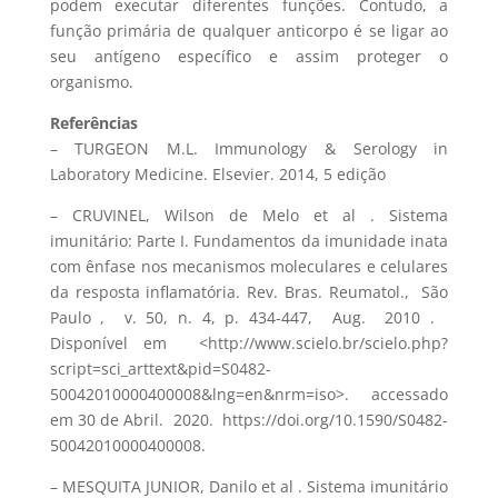
podem executar diferentes funções. Contudo, a
função primária de qualquer anticorpo é se ligar ao
seu antígeno específico e assim proteger o
organismo.
Referências
– TURGEON M.L. Immunology & Serology in
Laboratory Medicine. Elsevier. 2014, 5 edição
– CRUVINEL, Wilson de Melo et al . Sistema
imunitário: Parte I. Fundamentos da imunidade inata
com ênfase nos mecanismos moleculares e celulares
da resposta inflamatória. Rev. Bras. Reumatol., São
Paulo , v. 50, n. 4, p. 434-447, Aug. 2010 .
Disponível em <http://www.scielo.br/scielo.php?
script=sci_arttext&pid=S0482-
50042010000400008&lng=en&nrm=iso>. accessado
em 30 de Abril. 2020. https://doi.org/10.1590/S0482-
50042010000400008.
– MESQUITA JUNIOR, Danilo et al . Sistema imunitário