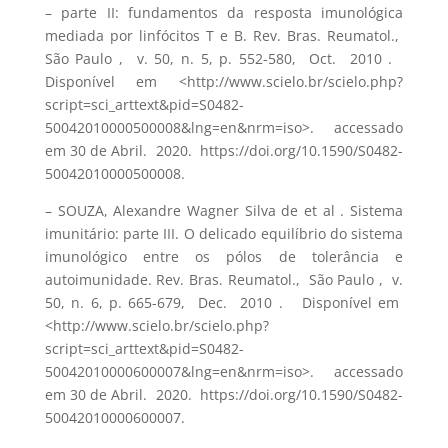
– parte II: fundamentos da resposta imunológica
mediada por linfócitos T e B. Rev. Bras. Reumatol.,
São Paulo , v. 50, n. 5, p. 552-580, Oct. 2010 .
Disponível em <http://www.scielo.br/scielo.php?
script=sci_arttext&pid=S0482-
50042010000500008&lng=en&nrm=iso>. accessado
em 30 de Abril. 2020. https://doi.org/10.1590/S0482-
50042010000500008.
– SOUZA, Alexandre Wagner Silva de et al . Sistema
imunitário: parte III. O delicado equilíbrio do sistema
imunológico entre os pólos de tolerância e
autoimunidade. Rev. Bras. Reumatol., São Paulo , v.
50, n. 6, p. 665-679, Dec. 2010 . Disponível em
<http://www.scielo.br/scielo.php?
script=sci_arttext&pid=S0482-
50042010000600007&lng=en&nrm=iso>. accessado
em 30 de Abril. 2020. https://doi.org/10.1590/S0482-
50042010000600007.