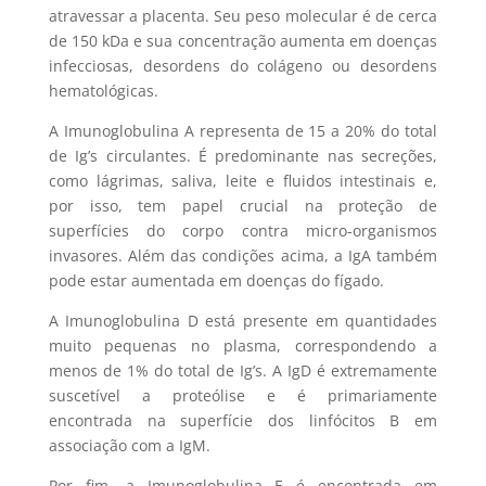
atravessar a placenta. Seu peso molecular é de cerca
de 150 kDa e sua concentração aumenta em doenças
infecciosas, desordens do colágeno ou desordens
hematológicas.
A Imunoglobulina A representa de 15 a 20% do total
de Ig’s circulantes. É predominante nas secreções,
como lágrimas, saliva, leite e fluidos intestinais e,
por isso, tem papel crucial na proteção de
superfícies do corpo contra micro-organismos
invasores. Além das condições acima, a IgA também
pode estar aumentada em doenças do fígado.
A Imunoglobulina D está presente em quantidades
muito pequenas no plasma, correspondendo a
menos de 1% do total de Ig’s. A IgD é extremamente
suscetível a proteólise e é primariamente
encontrada na superfície dos linfócitos B em
associação com a IgM.
Por fim, a Imunoglobulina E é encontrada em