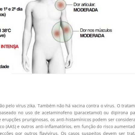
ção pelo vírus zika. Também não há vacina contra o vírus. O trata
baseado no uso de acetaminofeno (paracetamol) ou dipirona pa
e erupções pruriginosas, os anti-histamínicos podem ser consider
ico (AAS) e outros anti-inflamatórios, em função do risco aumenta
ecções por outros flavivírus. Os casos suspeitos devem ser tra