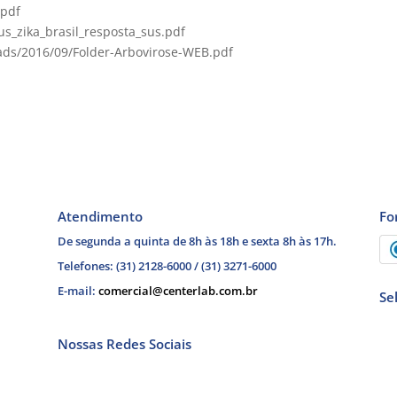
v.br/pdf/rpas/v6n2/v6n2a01.pdf
us_zika_brasil_resposta_sus.pdf
ads/2016/09/Folder-Arbovirose-WEB.pdf
Atendimento
Fo
De segunda a quinta de 8h às 18h e sexta 8h às 17h.
Telefones: (31) 2128-6000 / (31) 3271-6000
E-mail:
comercial@centerlab.com.br
Se
Nossas Redes Sociais