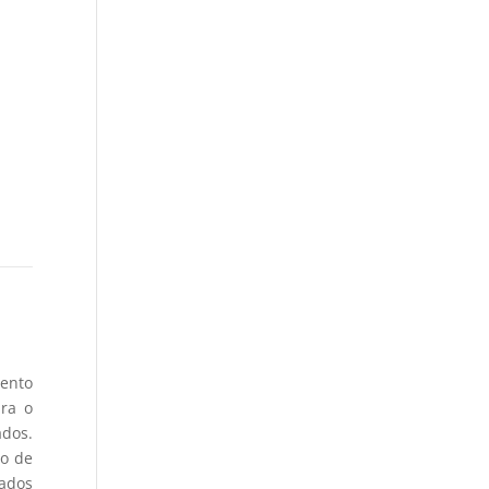
mento
ra o
ados.
do de
tados