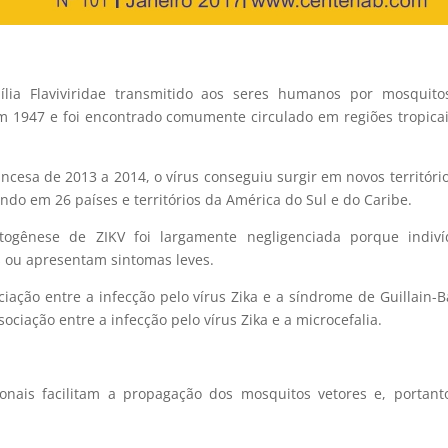
lia Flaviviridae transmitido aos seres humanos por mosquito
 em 1947 e foi encontrado comumente circulado em regiões tropica
ncesa de 2013 a 2014, o vírus conseguiu surgir em novos territóri
ndo em 26 países e territórios da América do Sul e do Caribe.
togênese de ZIKV foi largamente negligenciada porque indiví
s ou apresentam sintomas leves.
ciação entre a infecção pelo vírus Zika e a síndrome de Guillain-B
ociação entre a infecção pelo vírus Zika e a microcefalia.
onais facilitam a propagação dos mosquitos vetores e, portant