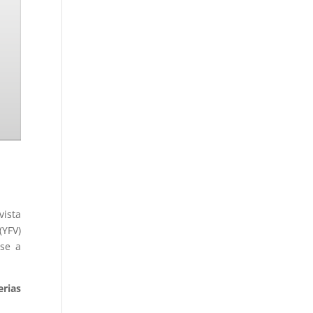
vista
(YFV)
-se a
erias