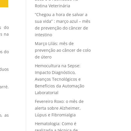
Rotina Veterinária
“Chegou a hora de salvar a
sua vida” : março azul – mês
s do
de prevenção do câncer de
is na
intestino
Março Lilás: mês de
prevenção ao câncer de colo
os do
de útero
Hemocultura na Sepse:
duos
Impacto Diagnóstico,
Avanços Tecnológicos e
Benefícios da Automação
arré.
Laboratorial
Fevereiro Roxo: o mês de
alerta sobre Alzheimer,
Lúpus e Fibromialgia
o, as
Hematologia: Como é
realizada a técnica de