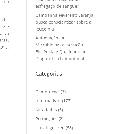
ar na
esfregaço de sangue?
Campanha Fevereiro Laranja
pele,
busca conscientizar sobre a
sse e
leucemia
s. No
Automação em
aras,
Microbiologia: Inovação,
2015,
Eficiência e Qualidade no
Diagnóstico Laboratorial
Categorias
Centernews
(3)
Informativos
(177)
Novidades
(6)
Promoções
(2)
Uncategorized
(58)