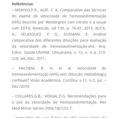
Referências:
– MERISIO,P.R.; ALFF, F. A. Comparativo das técnicas
do exame de velocidade de hemossedimentação
(VHS) descrita por Westergren com citrato e a usual
com EDTA, NewsLab, ed 120, p. 76-81, 2013. BUCK,
A.; VELASQUEZ, P. G.; DÜSMAN, E. Análise
comparativa das diferentes diluições para avaliação
da velocidade de hemossedimentação-vhs. Arq.
Ciênc. Saúde UNIPAR, Umuarama, v. 15, n. 3, p. 213-
218, set./dez. 2011.
– HACHEM, R. H. et al. Velocidade de
hemossedimentação (VHS) sem diluição: metodologia
confiável? Visão Acadêmica, Curitiba, v.11, n.2, Jul. –
Dez./2010.
– COLLARES,G.B.; VIDIGAL,P.G. Recomendações para
o uso da velocidade de hemossedimentação. Rev
Med Minas Gerais 2004;14(1):52-7.
– Instruções de uso Tubos de VSG para coleta de