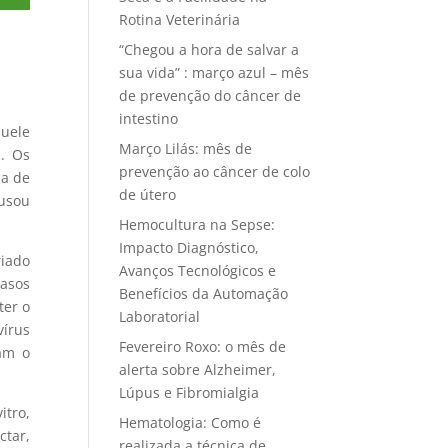
Rotina Veterinária
“Chegou a hora de salvar a
sua vida” : março azul – mês
de prevenção do câncer de
intestino
quele
Março Lilás: mês de
s. Os
prevenção ao câncer de colo
ia de
de útero
usou
Hemocultura na Sepse:
Impacto Diagnóstico,
riado
Avanços Tecnológicos e
casos
Benefícios da Automação
ter o
Laboratorial
vírus
Fevereiro Roxo: o mês de
cam o
alerta sobre Alzheimer,
Lúpus e Fibromialgia
itro,
Hematologia: Como é
ctar,
realizada a técnica de