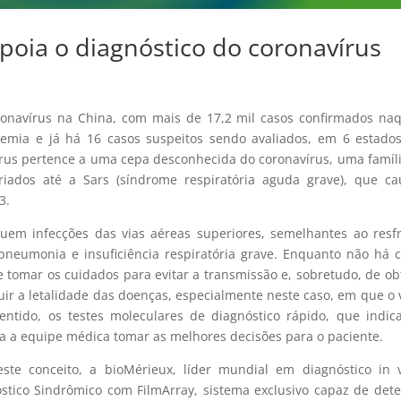
poia o diagnóstico do coronavírus
onavírus na China, com mais de 17,2 mil casos confirmados na
demia e já há 16 casos suspeitos sendo avaliados, em 6 estado
rus pertence a uma cepa desconhecida do coronavírus, uma famíl
iados até a Sars (síndrome respiratória aguda grave), que ca
3.
luem infecções das vias aéreas superiores, semelhantes ao resf
té pneumonia e insuficiência respiratória grave. Enquanto não há 
e tomar os cuidados para evitar a transmissão e, sobretudo, de ob
uir a letalidade das doenças, especialmente neste caso, em que o 
ntido, os testes moleculares de diagnóstico rápido, que indi
a a equipe médica tomar as melhores decisões para o paciente.
ste conceito, a bioMérieux, líder mundial em diagnóstico in v
óstico Sindrômico com FilmArray, sistema exclusivo capaz de dete