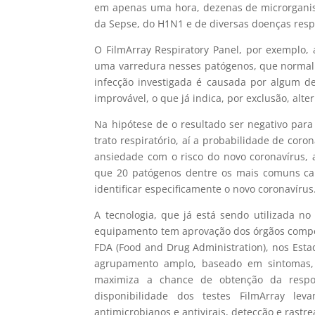
em apenas uma hora, dezenas de microrganismo
da Sepse, do H1N1 e de diversas doenças respir
O FilmArray Respiratory Panel, por exemplo, a
uma varredura nesses patógenos, que normalmen
infecção investigada é causada por algum de
improvável, o que já indica, por exclusão, alt
Na hipótese de o resultado ser negativo par
trato respiratório, aí a probabilidade de co
ansiedade com o risco do novo coronavírus, a
que 20 patógenos dentre os mais comuns ca
identificar especificamente o novo coronavírus
A tecnologia, que já está sendo utilizada no
equipamento tem aprovação dos órgãos competen
FDA (Food and Drug Administration), nos Est
agrupamento amplo, baseado em sintomas, 
maximiza a chance de obtenção da respo
disponibilidade dos testes FilmArray le
antimicrobianos e antivirais, detecção e rastr