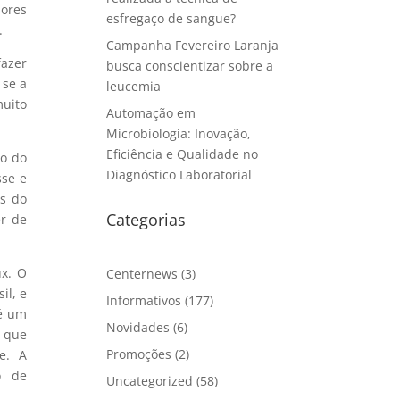
dores
esfregaço de sangue?
.
Campanha Fevereiro Laranja
fazer
busca conscientizar sobre a
 se a
leucemia
muito
Automação em
Microbiologia: Inovação,
Eficiência e Qualidade no
ão do
Diagnóstico Laboratorial
sse e
is do
Categorias
r de
ux. O
Centernews
(3)
il, e
Informativos
(177)
 é um
Novidades
(6)
 que
Promoções
(2)
e. A
o de
Uncategorized
(58)