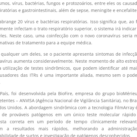
s, vírus, bactérias, fungos e protozoários, entre eles os causa
atórias e gastrointestinais, além de sepse, meningite e encefalite
brange 20 vírus e bactérias respiratórias. Isso significa que, ao 
te infectam o trato respiratório superior, o sistema irá indicar
les. Neste caso, uma coinfecção com o novo coronavírus seria 
ernativas de tratamento para a equipe médica.
a qualquer um deles, se o paciente apresenta sintomas de infecç
ronavírus aumenta consideravelmente. Neste momento de alto estre
 utilização de testes sindrômicos, que podem identificar até ma
usadores das ITRs é uma importante aliada, mesmo sem o pode
.
 País, foi desenvolvida pela BioFire, empresa do grupo bioMérie
tes – ANVISA (Agência Nacional de Vigilância Sanitária), no Bras
ados Unidos. A abordagem sindrômica com a tecnologia FilmArray
de prováveis patógenos em um único teste molecular rápido
sta correta em um período de tempo clinicamente relevant
vam a resultados mais rápidos, melhorando a administraçã
eabilidade de surtos e investigação de patógenos desconhecidos.