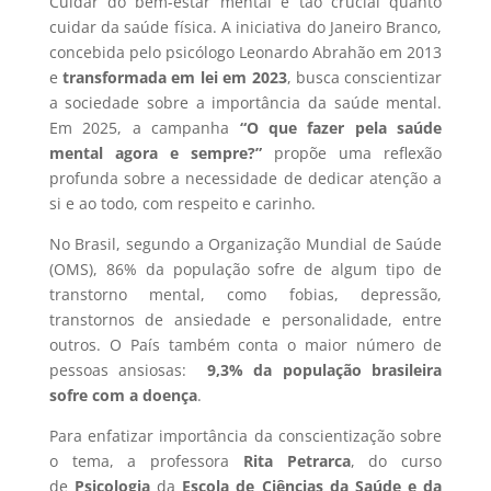
Cuidar do bem-estar mental é tão crucial quanto
cuidar da saúde física. A iniciativa do Janeiro Branco,
concebida pelo psicólogo Leonardo Abrahão em 2013
e
transformada em lei em 2023
, busca conscientizar
a sociedade sobre a importância da saúde mental.
Em 2025, a campanha
“O que fazer pela saúde
mental agora e sempre?”
propõe uma reflexão
profunda sobre a necessidade de dedicar atenção a
si e ao todo, com respeito e carinho.
No Brasil, segundo a Organização Mundial de Saúde
(OMS), 86% da população sofre de algum tipo de
transtorno mental, como fobias, depressão,
transtornos de ansiedade e personalidade, entre
outros. O País também conta o maior número de
pessoas ansiosas:
9,3% da população brasileira
sofre com a doença
.
Para enfatizar importância da conscientização sobre
o tema, a professora
Rita Petrarca
, do curso
de
Psicologia
da
Escola de Ciências da Saúde e da