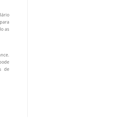
lário
para
do as
nce.
pode
s de