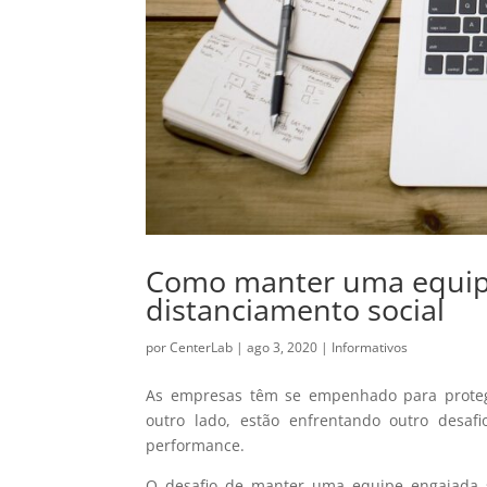
Como manter uma equip
distanciamento social
por
CenterLab
|
ago 3, 2020
|
Informativos
As empresas têm se empenhado para proteg
outro lado, estão enfrentando outro desa
performance.
O desafio de manter uma equipe engajada 