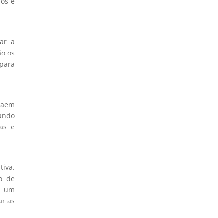
hos e
ar a
ão os
 para
raem
hando
as e
iva.
o de
do um
ar as