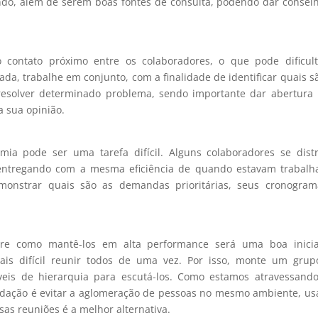
do, além de serem boas fontes de consulta, podendo dar consel
contato próximo entre os colaboradores, o que pode dificult
a, trabalhe em conjunto, com a finalidade de identificar quais s
resolver determinado problema, sendo importante dar abertura
a sua opinião.
ia pode ser uma tarefa difícil. Alguns colaboradores se dist
o entregando com a mesma eficiência de quando estavam trabal
emonstrar quais são as demandas prioritárias, seus cronogram
bre como mantê-los em alta performance será uma boa iniciat
 difícil reunir todos de uma vez. Por isso, monte um grup
íveis de hierarquia para escutá-los. Como estamos atravessan
ndação é evitar a aglomeração de pessoas no mesmo ambiente, us
sas reuniões é a melhor alternativa.