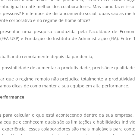
penho igual ou até melhor dos colaboradores. Mas como fazer iss
as pessoas? Em tempos de distanciamento social, quais são as mel
nte corporativo e no regime de home office?
apresentar uma pesquisa conduzida pela Faculdade de Econom
FEA-USP) e Fundação do Instituto de Administração (FIA). Entre 
trabalhando remotamente depois da pandemia;
possibilidade de aumentar a produtividade, precisão e qualidade
ar que o regime remoto não prejudica totalmente a produtivida
ntamos dicas de como manter a sua equipe em alta performance.
performance
s para calcular o que está acontecendo dentro da sua empresa,
 equipe e conhecem quais são as limitações e habilidades indivi
 experiência, esses colaboradores são mais maleáveis para cont