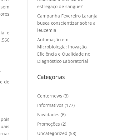
esfregaço de sangue?
o sem
hores
Campanha Fevereiro Laranja
busca conscientizar sobre a
leucemia
ia e
Automação em
1.566
Microbiologia: Inovação,
Eficiência e Qualidade no
Diagnóstico Laboratorial
.
Categorias
de de
Centernews
(3)
Informativos
(177)
Novidades
(6)
 pois
Promoções
(2)
duais
Uncategorized
(58)
ornar