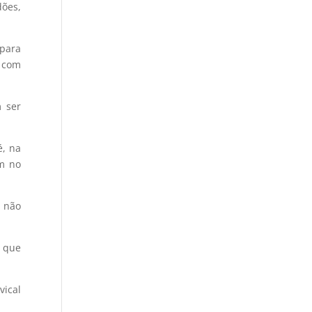
ões,
 para
o com
m ser
é, na
em no
s não
r que
vical