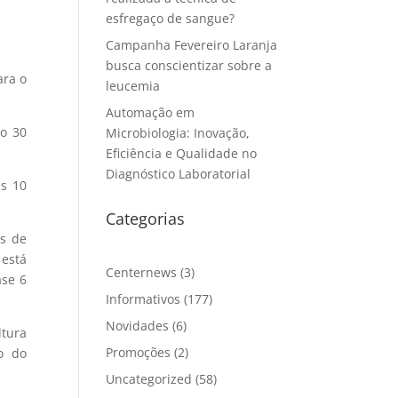
esfregaço de sangue?
Campanha Fevereiro Laranja
busca conscientizar sobre a
ara o
leucemia
Automação em
mo 30
Microbiologia: Inovação,
Eficiência e Qualidade no
Diagnóstico Laboratorial
is 10
Categorias
as de
 está
Centernews
(3)
ase 6
Informativos
(177)
Novidades
(6)
ltura
Promoções
(2)
o do
Uncategorized
(58)