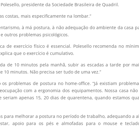
Polesello, presidente da Sociedade Brasileira de Quadril.
as costas, mais especificamente na lombar.”
ntarismo, à má postura, à não adequação do ambiente da casa p
 e outros problemas psicológicos.
ica de exercício físico é essencial. Polesello recomenda no míni
xplica que o exercício é cumulativo.
da de 10 minutos pela manhã, subir as escadas a tarde por ma
e 10 minutos. Não precisa ser tudo de uma vez.”
 os problemas de postura no home-office. “Já existiam problem
preocupação com a ergonomia dos equipamentos. Nossa casa não
ue seriam apenas 15, 20 dias de quarentena, quando estamos qu
s para melhorar a postura no período de trabalho, adequando a a
costar, apoio para os pés e almofadas para o mouse e teclad