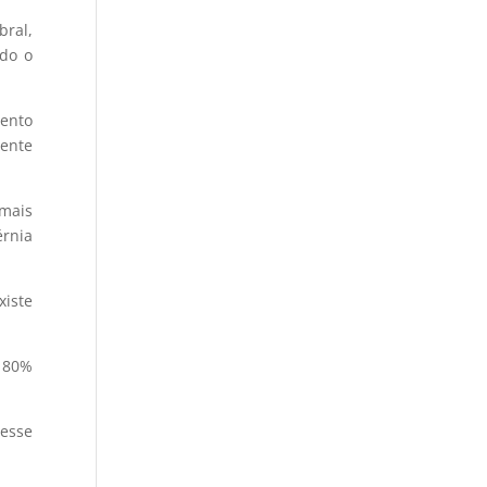
bral,
ndo o
mento
mente
 mais
érnia
xiste
, 80%
 esse