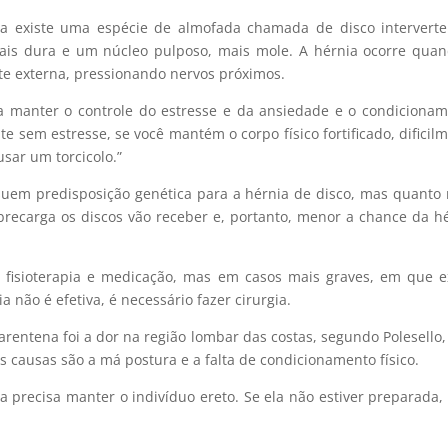
una existe uma espécie de almofada chamada de disco interverte
ais dura e um núcleo pulposo, mais mole. A hérnia ocorre qua
te externa, pressionando nervos próximos.
da manter o controle do estresse e da ansiedade e o condiciona
ente sem estresse, se você mantém o corpo físico fortificado, dificil
sar um torcicolo.”
uem predisposição genética para a hérnia de disco, mas quanto
brecarga os discos vão receber e, portanto, menor a chance da h
 fisioterapia e medicação, mas em casos mais graves, em que e
a não é efetiva, é necessário fazer cirurgia.
entena foi a dor na região lombar das costas, segundo Polesello
s causas são a má postura e a falta de condicionamento físico.
la precisa manter o indivíduo ereto. Se ela não estiver preparada,