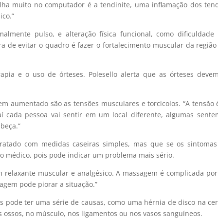
a muito no computador é a tendinite, uma inflamação dos tend
ico.”
almente pulso, e alteração física funcional, como dificuldade
ra de evitar o quadro é fazer o fortalecimento muscular da regiã
apia e o uso de órteses. Polesello alerta que as órteses deve
em aumentado são as tensões musculares e torcicolos. “A tensão 
aí cada pessoa vai sentir em um local diferente, algumas sent
abeça.”
 tratado com medidas caseiras simples, mas que se os sintoma
ao médico, pois pode indicar um problema mais sério.
 relaxante muscular e analgésico. A massagem é complicada po
agem pode piorar a situação.”
as pode ter uma série de causas, como uma hérnia de disco na cer
s ossos, no músculo, nos ligamentos ou nos vasos sanguíneos.