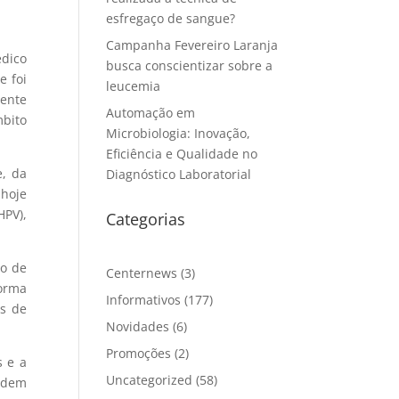
esfregaço de sangue?
Campanha Fevereiro Laranja
édico
busca conscientizar sobre a
e foi
leucemia
mente
Automação em
mbito
Microbiologia: Inovação,
Eficiência e Qualidade no
e, da
Diagnóstico Laboratorial
 hoje
HPV),
Categorias
so de
Centernews
(3)
forma
Informativos
(177)
as de
Novidades
(6)
Promoções
(2)
s e a
Uncategorized
(58)
podem