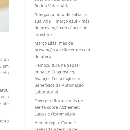
Rotina Veterinária
“Chegou a hora de salvar a
sua vida” : março azul – mês
de prevenção do câncer de
intestino
Março Lilás: mês de
prevenção ao câncer de colo
de útero
es do
Hemocultura na Sepse:
a, em
Impacto Diagnóstico,
 medo
Avanços Tecnológicos e
Benefícios da Automação
erou
Laboratorial
pouco
Fevereiro Roxo: o mês de
e até
alerta sobre Alzheimer,
Lúpus e Fibromialgia
mento
Hematologia: Como é
realizada a técnica de