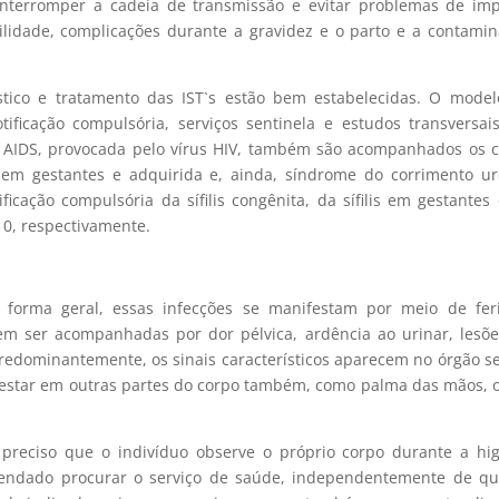
interromper a cadeia de transmissão e evitar problemas de im
tilidade, complicações durante a gravidez e o parto e a contami
stico e tratamento das IST`s estão bem estabelecidas. O mode
tificação compulsória, serviços sentinela e estudos transversa
 AIDS, provocada pelo vírus HIV, também são acompanhados os 
is em gestantes e adquirida e, ainda, síndrome do corrimento ur
ificação compulsória da sífilis congênita, da sífilis em gestantes
010, respectivamente.
 forma geral, essas infecções se manifestam por meio de feri
em ser acompanhadas por dor pélvica, ardência ao urinar, lesõ
redominantemente, os sinais característicos aparecem no órgão s
estar em outras partes do corpo também, como palma das mãos, 
 é preciso que o indivíduo observe o próprio corpo durante a hi
mendado procurar o serviço de saúde, independentemente de qu