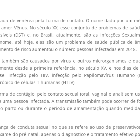
hamada de venérea pela forma de contato. O nome dado por um m
 amor Vênus. No século XX, esse conjunto de problemas de saúd
veis (DST) e, no Brasil, atualmente, são as Infecções Sexual
o nome, até hoje, elas são um problema de saúde pública de â
amento de risco aumentou o número pessoas infectadas em 2018.
s também são causados por vírus e outros microrganismos e qu
elmente desde a primeira referência, no século XV, e nos dias de
íase, infecção pelo HIV, infecção pelo Papilomavírus Humano (
fotrópico de células T humanas (HTLV).
ma de contágio: pelo contato sexual (oral, vaginal e anal) sem u
e uma pessoa infectada. A transmissão também pode ocorrer de 
o, no parto ou durante o período de amamentação quando medid
ça de conduta sexual no que se refere ao uso de preservativo
ame do pré-natal, apenas o diagnóstico e o tratamento efetivo 