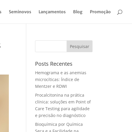
s
Seminovos
Lançamentos
Blog
Promoção
s
Pesquisar
Posts Recentes
Hemograma e as anemias
microcíticas: Índice de
Mentzer e RDWI
Procalcitonina na prática
clínica: soluções em Point of
Care Testing para agilidade
e precisão no diagnóstico
Bioquímica por Química
Seca e a Facilidade na