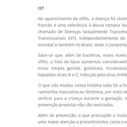
IST
No aparecimento da sífilis, a doença foi c
francês é uma referência à deusa romana do
chamado de Doenças Sexualmente Transmissí
Transmissíveis (IST). Independentemente d
mundial e também no Brasil, onde o comport
Sabe-se que, além de bactérias, esses male
sífilis, a lista de tipos aumentou considerav
inclui herpes genital, gonorreia, tricomon
hepatites virais B e C, infecção pelo vírus lin
O que não mudou nessa história toda foi a for
camisinha masculina ou feminina, por meio d
vertical para a criança durante a gestaçã
prevenção previstas não são realizadas.
Além da prevenção, o que pressupõe a mudan
uma maior atenção a procedimentos como o ex