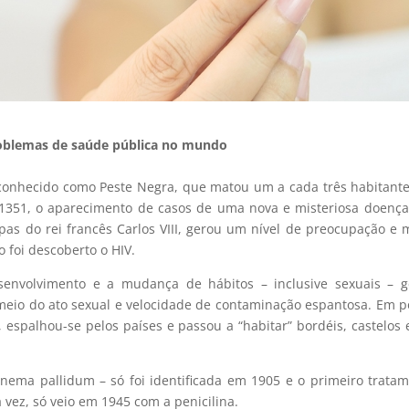
roblemas de saúde pública no mundo
 conhecido como Peste Negra, que matou um a cada três habitant
 1351, o aparecimento de casos de uma nova e misteriosa doenç
pas do rei francês Carlos VIII, gerou um nível de preocupação e
 foi descoberto o HIV.
envolvimento e a mudança de hábitos – inclusive sexuais – g
 meio do ato sexual e velocidade de contaminação espantosa. Em 
, espalhou-se pelos países e passou a “habitar” bordéis, castelos 
onema pallidum – só foi identificada em 1905 e o primeiro trata
a vez, só veio em 1945 com a penicilina.