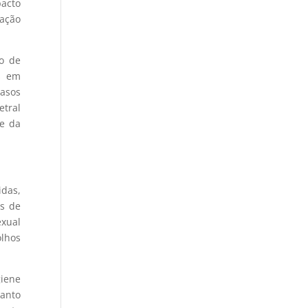
pacto
nação
lo de
is em
casos
etral
 e da
das,
es de
exual
olhos
giene
anto