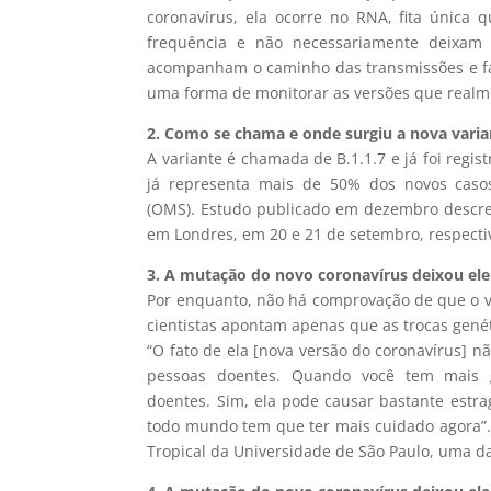
coronavírus, ela ocorre no RNA, fita única 
frequência e não necessariamente deixam o
acompanham o caminho das transmissões e f
uma forma de monitorar as versões que real
2. Como se chama e onde surgiu a nova vari
A variante é chamada de B.1.1.7 e já foi regi
já representa mais de 50% dos novos caso
(OMS). Estudo publicado em dezembro descrev
em Londres, em 20 e 21 de setembro, respect
3. A mutação do novo coronavírus deixou ele
Por enquanto, não há comprovação de que o ví
cientistas apontam apenas que as trocas genét
“O fato de ela [nova versão do coronavírus] 
pessoas doentes. Quando você tem mais 
doentes.
Sim, ela pode causar bastante estra
todo mundo tem que ter mais cuidado agora”. 
Tropical da Universidade de São Paulo, uma da