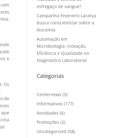
m com
esfregaço de sangue?
ores
Campanha Fevereiro Laranja
mia,
busca conscientizar sobre a
leucemia
Automação em
 onde
Microbiologia: Inovação,
aúde
Eficiência e Qualidade no
ent e
Diagnóstico Laboratorial
Categorias
9. Os
.
Centernews
(3)
ro de
Informativos
(177)
soas
r que
Novidades
(6)
icina
Promoções
(2)
il.
Uncategorized
(58)