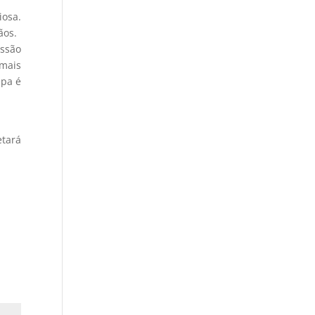
iosa.
ãos.
issão
mais
epa é
etará