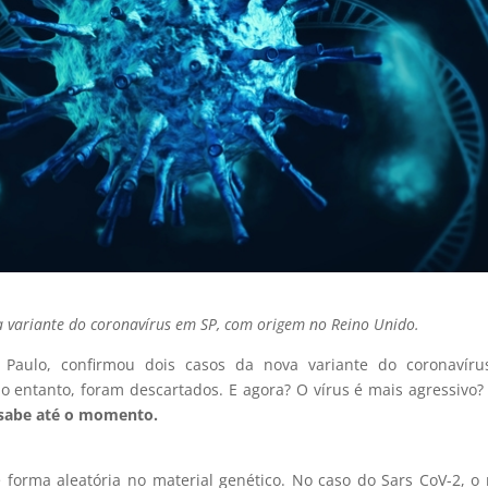
va variante do coronavírus em SP, com origem no Reino Unido.
o Paulo, confirmou dois casos da nova variante do coronavíru
 no entanto, foram descartados. E agora? O vírus é mais agressivo
 sabe até o momento.
orma aleatória no material genético.
No caso do Sars CoV-2, o