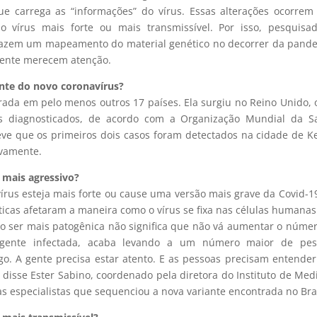
que carrega as “informações” do vírus. Essas alterações ocorre
 vírus mais forte ou mais transmissível. Por isso, pesquisad
azem um mapeamento do material genético no decorrer da pande
mente merecem atenção.
ante do novo coronavírus?
strada em pelo menos outros 17 países. Ela surgiu no Reino Unido,
s diagnosticados, de acordo com a Organização Mundial da S
e que os primeiros dois casos foram detectados na cidade de K
ivamente.
 mais agressivo?
rus esteja mais forte ou cause uma versão mais grave da Covid-1
icas afetaram a maneira como o vírus se fixa nas células humanas
não ser mais patogênica não significa que não vá aumentar o núme
gente infectada, acaba levando a um número maior de pes
go.
A gente precisa estar atento. E as pessoas precisam entende
disse Ester Sabino, coordenado pela diretora do Instituto de Med
s especialistas que sequenciou a nova variante encontrada no Bras