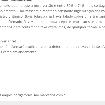
 mais transmissível?
zembro aponta que a nova versão é entre 50% a 74% mais contag
isolamento, usar máscara e manter a constante higienização das m
stro britânico, Boris Johnson, já havia falado sobre uma transm
aviam informado à OMS que a nova cepa é entre 40% e 70% 
entados para confirmar a taxa exata, mas, de qualquer forma, a c
 variante?
 há informação suficiente para determinar se a nova variante af
sas estão em andamento.
Campos obrigatórios são marcados com
*