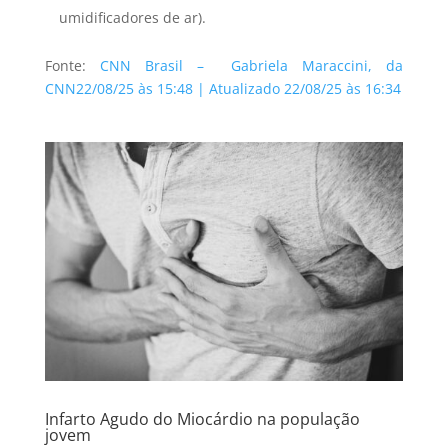
umidificadores de ar).
Fonte:
CNN Brasil –
Gabriela Maraccini
, da
CNN
22/08/25 às 15:48
|
Atualizado 22/08/25 às 16:34
Infarto Agudo do Miocárdio na população
jovem