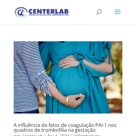
A influência do fator de coagulação PAI-1 nos
quadros de trombofilia na gestação
por
CenterLab
|
fev 4, 2020
|
Informativos