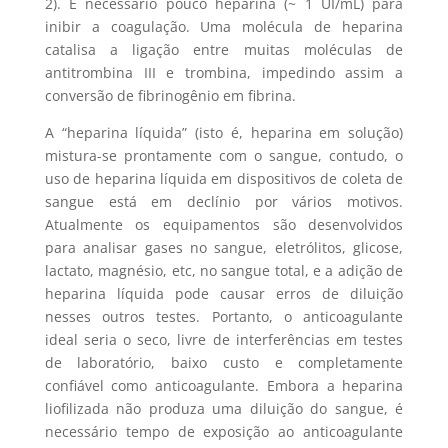
2). É necessário pouco heparina (~ 1 UI/mL) para
inibir a coagulação. Uma molécula de heparina
catalisa a ligação entre muitas moléculas de
antitrombina III e trombina, impedindo assim a
conversão de fibrinogênio em fibrina.
A “heparina líquida” (isto é, heparina em solução)
mistura-se prontamente com o sangue, contudo, o
uso de heparina líquida em dispositivos de coleta de
sangue está em declínio por vários motivos.
Atualmente os equipamentos são desenvolvidos
para analisar gases no sangue, eletrólitos, glicose,
lactato, magnésio, etc, no sangue total, e a adição de
heparina líquida pode causar erros de diluição
nesses outros testes. Portanto, o anticoagulante
ideal seria o seco, livre de interferências em testes
de laboratório, baixo custo e completamente
confiável como anticoagulante. Embora a heparina
liofilizada não produza uma diluição do sangue, é
necessário tempo de exposição ao anticoagulante