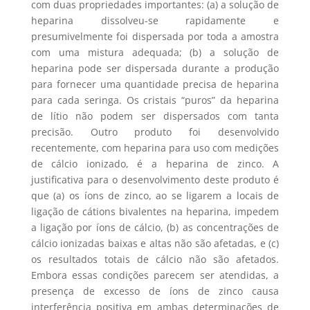
com duas propriedades importantes: (a) a solução de
heparina dissolveu-se rapidamente e
presumivelmente foi dispersada por toda a amostra
com uma mistura adequada; (b) a solução de
heparina pode ser dispersada durante a produção
para fornecer uma quantidade precisa de heparina
para cada seringa. Os cristais “puros” da heparina
de lítio não podem ser dispersados com tanta
precisão. Outro produto foi desenvolvido
recentemente, com heparina para uso com medições
de cálcio ionizado, é a heparina de zinco. A
justificativa para o desenvolvimento deste produto é
que (a) os íons de zinco, ao se ligarem a locais de
ligação de cátions bivalentes na heparina, impedem
a ligação por íons de cálcio, (b) as concentrações de
cálcio ionizadas baixas e altas não são afetadas, e (c)
os resultados totais de cálcio não são afetados.
Embora essas condições parecem ser atendidas, a
presença de excesso de íons de zinco causa
interferência positiva em ambas determinações de