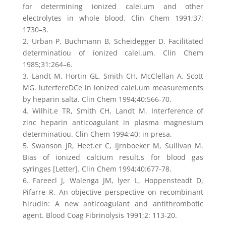
for determining ionized calei.um and other
electrolytes in whole blood. Clin Chem 1991;37:
1730–3.
2. Urban P, Buchmann B, Scheidegger D. Facilitated
determinatiou of ionized calei.um. Clin Chem
1985;31:264–6.
3. Landt M, Hortin GL, Smith CH, McClellan A. Scott
MG. luterfereDCe in ionized calei.um measurements
by heparin salta. Clin Chem 1994;40:566-70.
4. Wilhit.e TR, Smith CH, Landt M. Interference of
zinc heparin anticoagulant in plasma magnesium
determinatiou. Clin Chem 1994;40: in presa.
5. Swanson JR, Heet.er C, IJrnboeker M, Sullivan M.
Bias of ionized calcium result.s for blood gas
syringes [Letter]. Clin Chem 1994;40:677-78.
6. Fareecl J, Walenga JM, lyer L, Hoppensteadt D,
Pifarre R. An objective perspective on recombinant
hirudin: A new anticoagulant and antithrombotic
agent. Blood Coag Fibrinolysis 1991;2: 113-20.