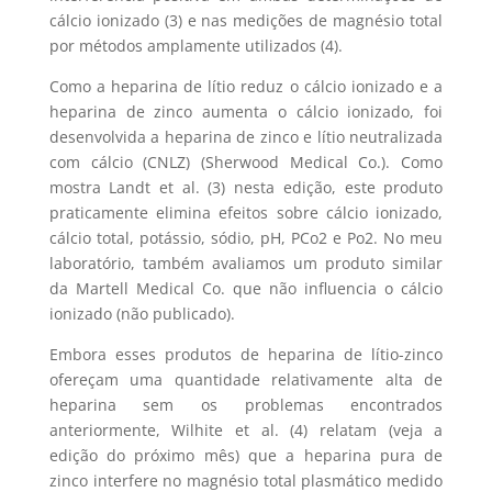
cálcio ionizado (3) e nas medições de magnésio total
por métodos amplamente utilizados (4).
Como a heparina de lítio reduz o cálcio ionizado e a
heparina de zinco aumenta o cálcio ionizado, foi
desenvolvida a heparina de zinco e lítio neutralizada
com cálcio (CNLZ) (Sherwood Medical Co.). Como
mostra Landt et al. (3) nesta edição, este produto
praticamente elimina efeitos sobre cálcio ionizado,
cálcio total, potássio, sódio, pH, PCo2 e Po2. No meu
laboratório, também avaliamos um produto similar
da Martell Medical Co. que não influencia o cálcio
ionizado (não publicado).
Embora esses produtos de heparina de lítio-zinco
ofereçam uma quantidade relativamente alta de
heparina sem os problemas encontrados
anteriormente, Wilhite et al. (4) relatam (veja a
edição do próximo mês) que a heparina pura de
zinco interfere no magnésio total plasmático medido