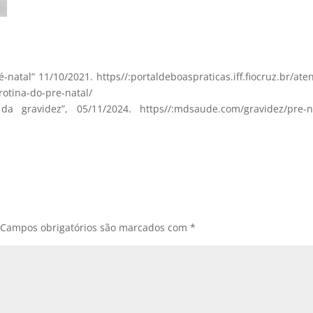
-natal” 11/10/2021. https//:portaldeboaspraticas.iff.fiocruz.br/ate
otina-do-pre-natal/
da gravidez”, 05/11/2024. https//:mdsaude.com/gravidez/pre-n
Campos obrigatórios são marcados com
*