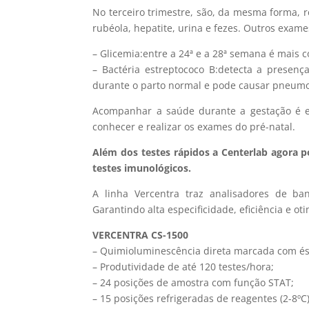
No terceiro trimestre, são, da mesma forma, 
rubéola, hepatite, urina e fezes. Outros exam
– Glicemia:entre a 24ª e a 28ª semana é mais 
– Bactéria estreptococo B:detecta a presenç
durante o parto normal e pode causar pneumo
Acompanhar a saúde durante a gestação é e
conhecer e realizar os exames do pré-natal.
Além dos testes rápidos a Centerlab agora p
testes imunológicos.
A linha Vercentra traz analisadores de ba
Garantindo alta especificidade, eficiência e o
VERCENTRA CS-1500
– Quimioluminescência direta marcada com ést
– Produtividade de até 120 testes/hora;
– 24 posições de amostra com função STAT;
– 15 posições refrigeradas de reagentes (2-8ºC)