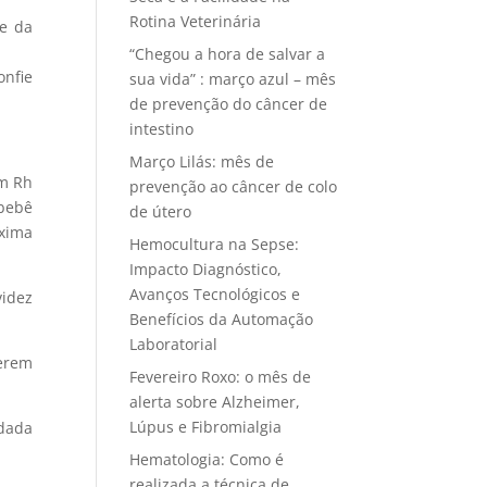
Rotina Veterinária
de da
“Chegou a hora de salvar a
onfie
sua vida” : março azul – mês
de prevenção do câncer de
intestino
Março Lilás: mês de
em Rh
prevenção ao câncer de colo
 bebê
de útero
óxima
Hemocultura na Sepse:
Impacto Diagnóstico,
Avanços Tecnológicos e
videz
Benefícios da Automação
Laboratorial
uerem
Fevereiro Roxo: o mês de
alerta sobre Alzheimer,
Lúpus e Fibromialgia
idada
Hematologia: Como é
realizada a técnica de