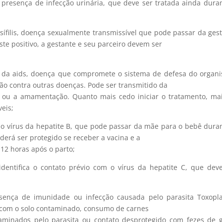
a presença de infecção urinária, que deve ser tratada ainda dura
a sífilis, doença sexualmente transmissível que pode passar da ges
ste positivo, a gestante e seu parceiro devem ser
or da aids, doença que compromete o sistema de defesa do organ
ão contra outras doenças. Pode ser transmitido da
o ou a amamentação. Quanto mais cedo iniciar o tratamento, ma
eis;
m o vírus da hepatite B, que pode passar da mãe para o bebê dura
derá ser protegido se receber a vacina e a
12 horas após o parto;
 identifica o contato prévio com o vírus da hepatite C, que dev
resença de imunidade ou infecção causada pelo parasita Toxop
o com o solo contaminado, consumo de carnes
aminados pelo parasita ou contato desprotegido com fezes de 