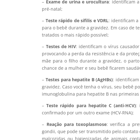
–
Exame de urina e urocultura
: identificam 
pré-natal;
–
Teste rápido de sífilis e VDRL
: identificam 
para o bebê durante a gravidez. Em caso de te
tratados o mais rápido possível;
–
Testes de HIV
: identificam o vírus causad
provocando a perda da resistência e da proteç
mãe para o filho durante a gravidez, o part
chance de a mulher e seu bebê ficarem saudáv
–
Testes para hepatite B (AgHBs)
: identifica
gravidez. Caso você tenha o vírus, seu bebê po
imunoglobulina para hepatite B nas primeiras 
–
Teste rápido para hepatite C (anti-HCV)
:
confirmado por um outro exame (HCV-RNA);
–
Reação para toxoplasmose
: verifica a p
gondii, que pode ser transmitido pelo contat
malcozidas ou higienizadas de animais cont