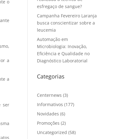
nte o
esfregaço de sangue?
Campanha Fevereiro Laranja
tante
busca conscientizar sobre a
leucemia
Automação em
ismo,
Microbiologia: Inovação,
Eficiência e Qualidade no
ior a
Diagnóstico Laboratorial
Categorias
nte a
Centernews
(3)
Informativos
(177)
e ser
Novidades
(6)
Promoções
(2)
lasma
Uncategorized
(58)
gatos