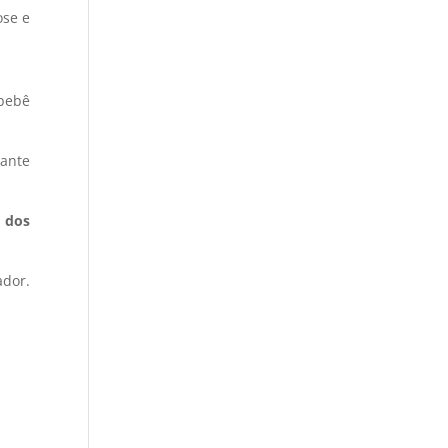
ose e
 bebê
tante
o dos
dor.