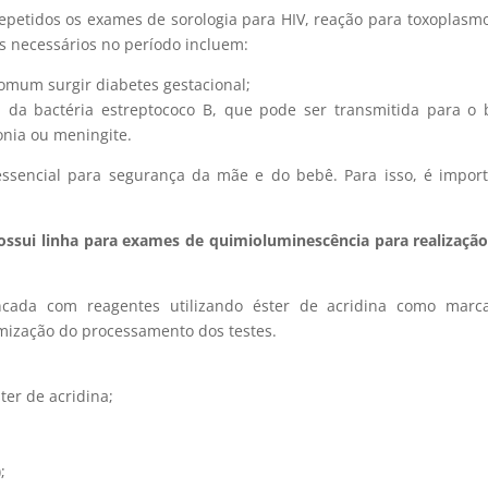
repetidos os exames de sorologia para HIV, reação para toxoplasm
es necessários no período incluem:
comum surgir diabetes gestacional;
a da bactéria estreptococo B, que pode ser transmitida para o
nia ou meningite.
ssencial para segurança da mãe e do bebê. Para isso, é impor
ossui linha para exames de quimioluminescência para realizaçã
ncada com reagentes utilizando éster de acridina como marca
timização do processamento dos testes.
er de acridina;
;