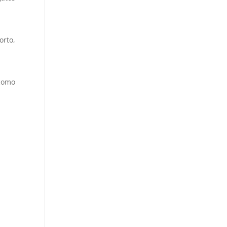
orto,
 como