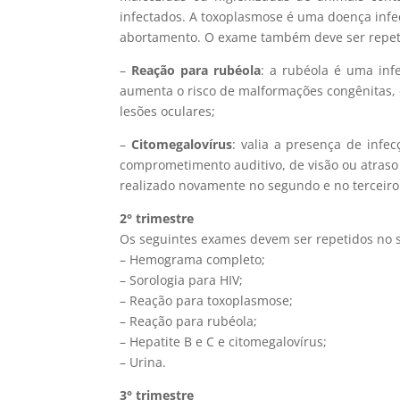
infectados. A toxoplasmose é uma doença infe
abortamento. O exame também deve ser repeti
–
Reação para rubéola
: a rubéola é uma inf
aumenta o risco de malformações congênitas, 
lesões oculares;
–
Citomegalovírus
: valia a presença de infe
comprometimento auditivo, de visão ou atraso
realizado novamente no segundo e no terceiro 
2° trimestre
Os seguintes exames devem ser repetidos no 
– Hemograma completo;
– Sorologia para HIV;
– Reação para toxoplasmose;
– Reação para rubéola;
– Hepatite B e C e citomegalovírus;
– Urina.
3° trimestre