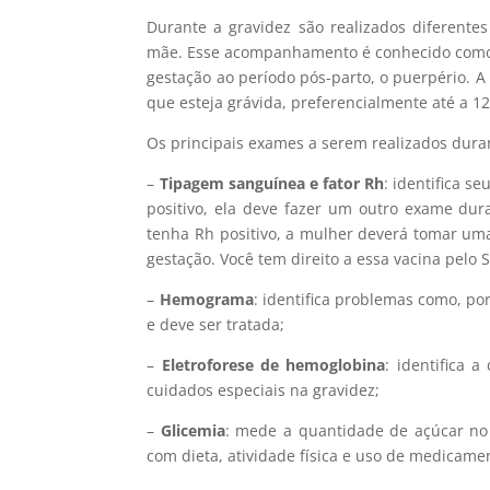
Durante a gravidez são realizados diferen
mãe. Esse acompanhamento é conhecido como p
gestação ao período pós-parto, o puerpério. A
que esteja grávida, preferencialmente até a 1
Os principais exames a serem realizados duran
–
Tipagem sanguínea e fator Rh
: identifica s
positivo, ela deve fazer um outro exame dur
tenha Rh positivo, a mulher deverá tomar uma
gestação. Você tem direito a essa vacina pelo 
–
Hemograma
: identifica problemas como, po
e deve ser tratada;
–
Eletroforese de hemoglobina
: identifica 
cuidados especiais na gravidez;
–
Glicemia
: mede a quantidade de açúcar no 
com dieta, atividade física e uso de medicame