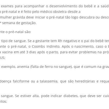
tes exames para acompanhar o desenvolvimento do bebê e a saú
ré-natal e é feito pelo médico obstetra desde a
 mulher grávida deve iniciar o pré-natal tão logo descubra ou desc
2ª semana de gestação.
te o pré-natal são:
eu tipo de sangue. Se a gestante tem Rh negativo e o pai do bebê t
ante o pré-natal, o Coombs Indireto. Após o nascimento, caso o
 vacina em até 3 dias após o parto, para evitar problemas na pr
SUS;
r exemplo, anemia (falta de ferro no sangue), que é comum na gra
a doença falciforme ou a talassemia, que são hereditárias e req
sangue. Se estiver alta, pode indicar diabetes, que deve ser cu
ntos;