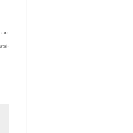
ncao-
atal-